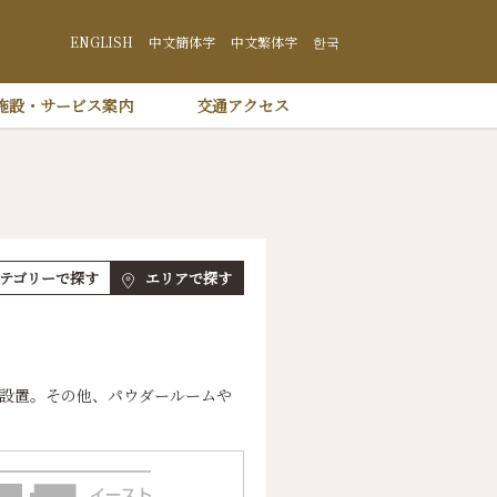
井沢 プリンスショッピングプラザ
ENGLISH
中文簡体字
中文繁体字
한국
施設・サービス案内
交通アクセス
テゴリーで探す
エリアで探す
を設置。その他、パウダールームや