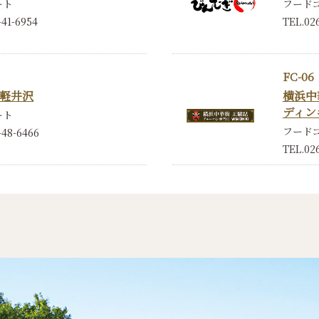
ート
フード
-41-6954
TEL.026
FC-06
軽井沢
横浜中
ディン
ート
フード
-48-6466
TEL.02