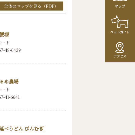
全体のマップを見る（PDF）
腰塚
コート
67-48-6429
るめ農場
コート
7-41-6641
延べうどん びんむぎ