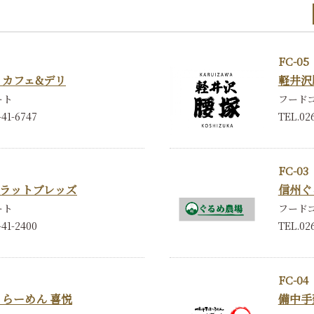
FC-05
 カフェ&デリ
軽井沢
ート
フード
-41-6747
TEL.02
FC-03
ラットブレッズ
信州ぐ
ート
フード
-41-2400
TEL.026
FC-04
 らーめん 喜悦
備中手