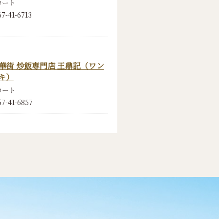
コート
7-41-6713
華街 炒飯専門店 王鼎記（ワン
キ）
コート
67-41-6857