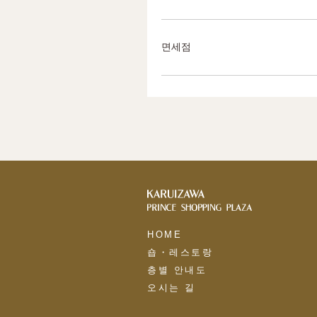
면세점
HOME
숍・레스토랑
층별 안내도
오시는 길