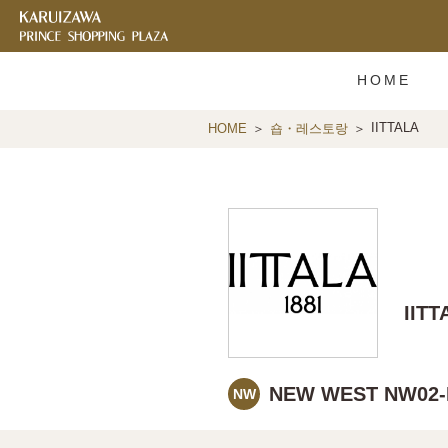
HOME
IITTALA
HOME
숍・레스토랑
IITT
NEW WEST NW02-
NW