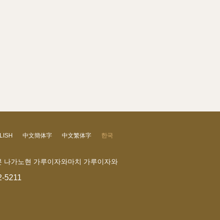
LISH
中文簡体字
中文繁体字
한국
 일본 나가노현 가루이자와마치 가루이자와
2-5211