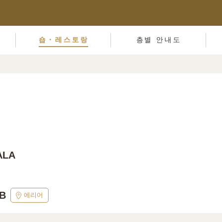
숍・레스토랑
층별 안내도
ALA
B
에리어