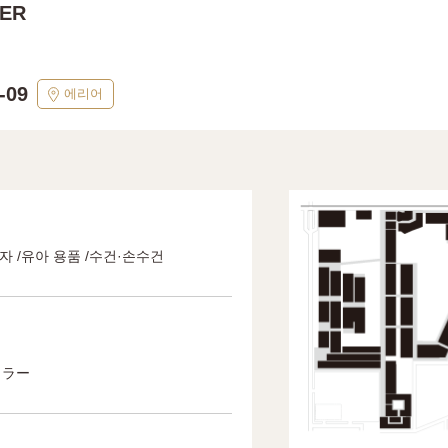
LER
-09
에리어
모자 /유아 용품 /수건·손수건
イラー