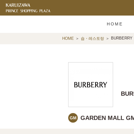
HOME
BURBERRY
HOME
숍・레스토랑
BUR
GARDEN MALL GM
GM