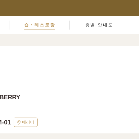
숍・레스토랑
층별 안내도
BERRY
-01
에리어