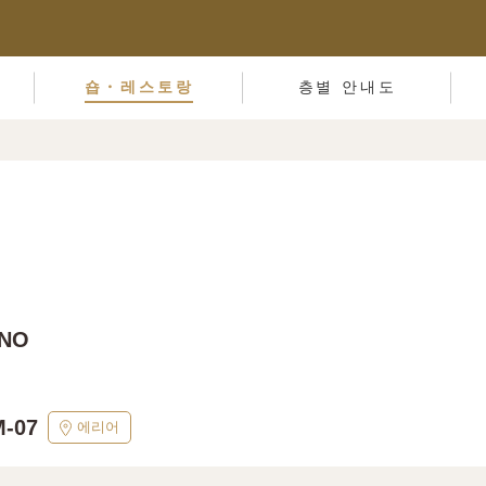
숍・레스토랑
층별 안내도
NO
-07
에리어