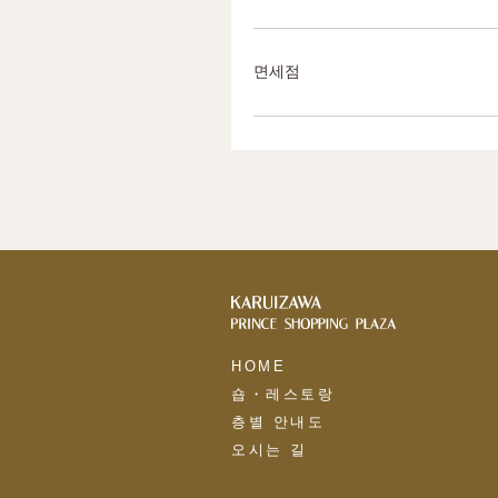
면세점
HOME
숍・레스토랑
층별 안내도
오시는 길