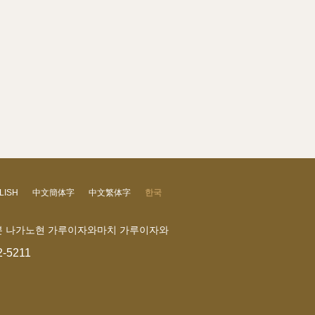
LISH
中文簡体字
中文繁体字
한국
 일본 나가노현 가루이자와마치 가루이자와
2-5211