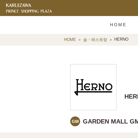
HOME
HERNO
HOME
숍・레스토랑
HER
GARDEN MALL GM
GM