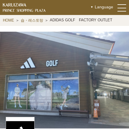
Language
ADIDAS GOLF FACTORY OUTLET
HOME
숍・레스토랑