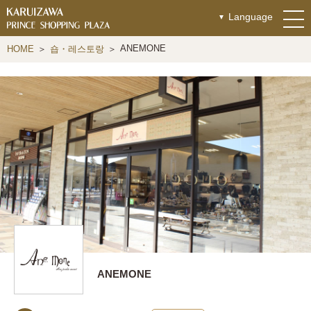
Language
ANEMONE
HOME
숍・레스토랑
ANEMONE