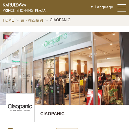
Language
CIAOPANIC
HOME
숍・레스토랑
CIAOPANIC