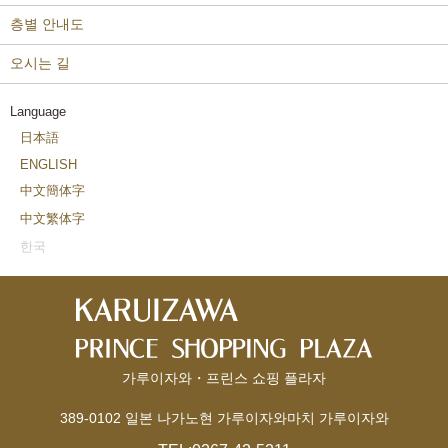
층별 안내도
오시는 길
Language
日本語
ENGLISH
中文簡体字
中文繁体字
한국
가루이자와・프린스 쇼핑 플라자
389-0102 일본 나가노현 가루이자와마치 가루이자와