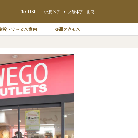
井沢 プリンスショッピングプラザ
ENGLISH
中文簡体字
中文繁体字
한국
施設・サービス案内
交通アクセス