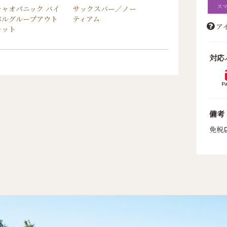
ス
チャオパニック バイ
サックスバー／ノー
ナノ・ユニバース
パルグループアウト
ティアム
ア
レット
対応
備考
免税