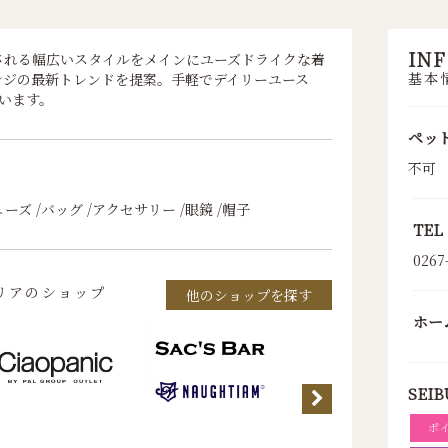
IN
される幅広いスタイルをメインにユーズドライクな着
基本
ンジの最新トレンドを提案。手軽でデイリーユース
ています。
ペッ
不可
ーズ /バッグ /アクセサリー /眼鏡 /帽子
TEL
0267
リアのショップ
他のショップを探す
ホー
SEIB
ポ