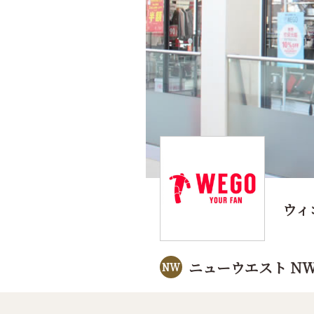
ウィ
ニューウエスト NW
NW