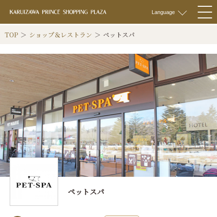
軽井沢 プリンス
Language
togg
navi
TOP
ショップ＆レストラン
ペットスパ
ペットスパ