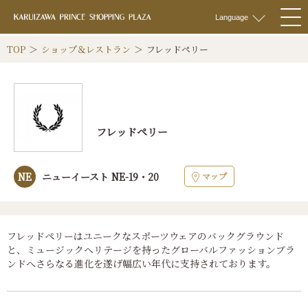
軽井沢 プリンス
Language
togg
navi
TOP
ショップ＆レストラン
フレッドペリー
フレッドペリー
マップ
NE
ニューイースト NE-19・20
フレッドペリーはユニークなスポーツウェアのバックグラウンド
と、ミュージックヘリテージを持ったグローバルファッションブラ
ンドへさらなる進化を遂げ幅広い年代に支持されております。