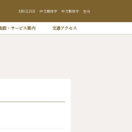
井沢 プリンスショッピングプラザ
ENGLISH
中文簡体字
中文繁体字
한국
施設・サービス案内
交通アクセス