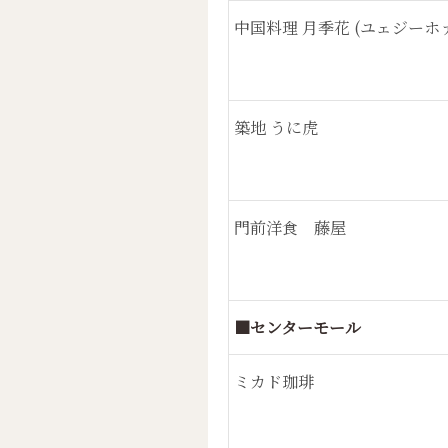
中国料理 月季花 (ユェジーホ
築地 うに虎
門前洋食 藤屋
■センターモール
ミカド珈琲