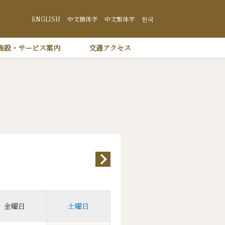
井沢 プリンスショッピングプラザ
ENGLISH
中文簡体字
中文繁体字
한국
施設・サービス案内
交通アクセス
金曜日
土曜日