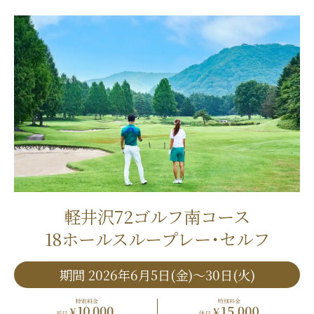
軽井沢72ゴルフ南コース
18ホールスループレー･セルフ
期間 2026年6月5日(金)〜30日(火)
平日 特別料金 ￥10,000
休