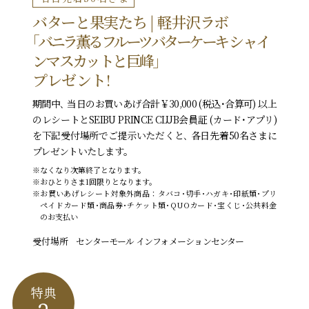
バターと果実たち | 軽井沢ラボ
｢バニラ薫るフルーツバターケーキ
シャイ
ンマスカットと巨峰｣
プレゼント!
期間中､ 当日のお買いあげ合計￥30,000 (税込･合算可) 以上
のレシートとSEIBU PRINCE CLUB会員証 (カード･アプリ)
を下記受付場所でご提示いただくと､ 各日先着50名さまに
プレゼントいたします｡
※なくなり次第終了となります。
※おひとりさま1回限りとなります。
※お買いあげレシート対象外商品：タバコ･切手･ハガキ･印紙類･プリ
ペイドカード類･商品券･チケット類･QUOカード･宝くじ･公共料金
のお支払い
受付場所
センターモール インフォメーションセンター
特典2