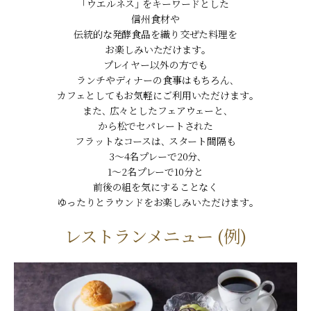
｢ウエルネス｣ をキーワードとした
信州食材や
伝統的な発酵食品を織り交ぜた料理を
お楽しみいただけます｡
プレイヤー以外の方でも
ランチやディナーの食事はもちろん､
カフェとしてもお気軽にご利用いただけます｡
また､ 広々としたフェアウェーと､
から松でセパレートされた
フラットなコースは､ スタート間隔も
3～4名プレーで20分､
1～2名プレーで10分と
前後の組を気にすることなく
ゆったりとラウンドをお楽しみいただけます｡
レストランメニュー (例)