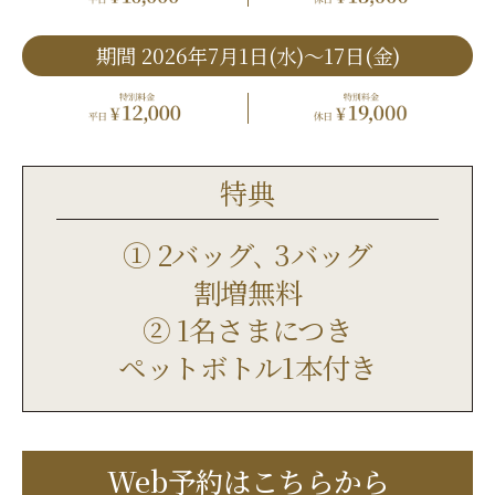
期間 2026年7月1日(水)〜17日(金)
平日 特別料金 ￥12,000
休
特典
① 2バッグ､ 3バッグ
割増無料
② 1名さまにつき
ペットボトル1本付き
Web予約はこちらから