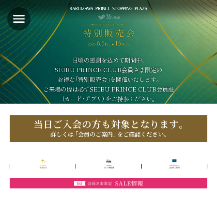
Menu
FE
20
日頃の感謝を込めて期間中､
SEIBU PRINCE CLUB会員さま限定の
お得な｢特別販売会｣を開催いたします｡
ご来場の際は必ずSEIBU PRINCE CLUB会員証
(カード･アプリ) をご持参ください｡
当日ご入会の方も対象となります｡
詳しくは ｢会員のご案内｣ をご確認ください｡
会員様限定 来場特典
会員様限定 ゴルフ場特典
SEIBU
会