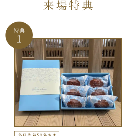
来場特典
特典1
各日先着50名さま