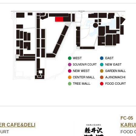
FC-05
IER CAFE&DELI
KARU
OURT
FOOD 