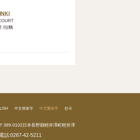
INKI
COURT
 /拉麵
LISH
中文簡体字
中文繁体字
한국
〒389-0102日本長野縣輕井澤町輕井澤
電話:
0267-42-5211