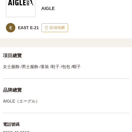
AIGLE
區域地圖
E
EAST E-21
項目總覽
女士服飾 /男士服飾 /童裝 /鞋子 /包包 /帽子
品牌總覽
AIGLE（エーグル）
電話號碼