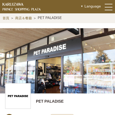
Language
PET PALADISE
首頁
商店＆餐廳
PET PALADISE