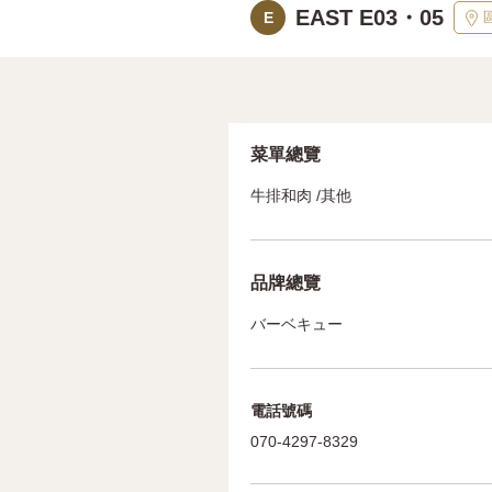
EAST E03・05
E
菜單總覽
牛排和肉 /其他
品牌總覽
バーベキュー
電話號碼
070-4297-8329