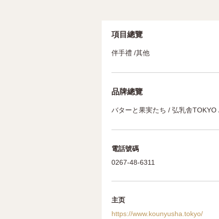
項目總覽
伴手禮 /其他
品牌總覽
バターと果実たち / 弘乳舎TOKYO
電話號碼
0267-48-6311
主页
https://www.kounyusha.tokyo/