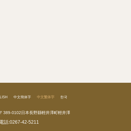
LISH
中文簡体字
中文繁体字
한국
〒389-0102日本長野縣輕井澤町輕井澤
電話:
0267-42-5211