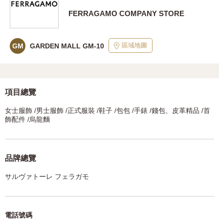
FERRAGAMO COMPANY STORE
區域地圖
GM
GARDEN MALL GM-10
項目總覽
女士服飾 /男士服飾 /正式服裝 /鞋子 /包包 /手錶 /錢包、皮革精品 /首
飾配件 /烏龍麵
品牌總覽
サルヴァトーレ フェラガモ
電話號碼