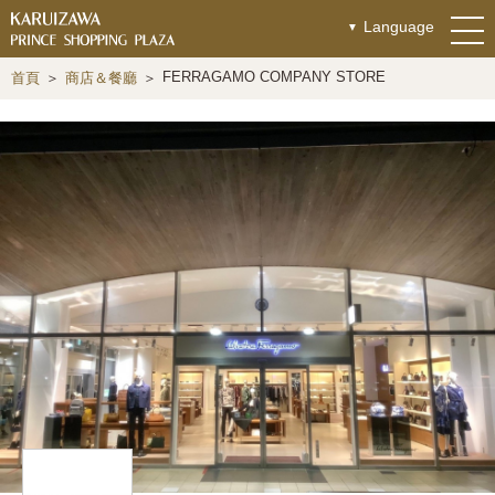
Language
FERRAGAMO COMPANY STORE
首頁
商店＆餐廳