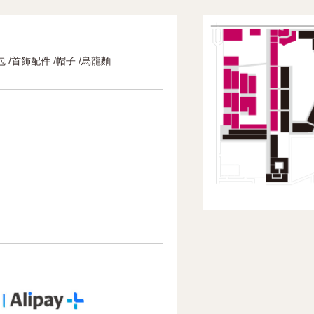
包 /首飾配件 /帽子 /烏龍麵