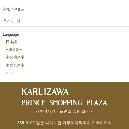
층별 안내도
오시는 길
Language
日本語
ENGLISH
中文簡体字
中文繁体字
한국
가루이자와・프린스 쇼핑 플라자
389-0102 일본 나가노현 가루이자와마치 가루이자와