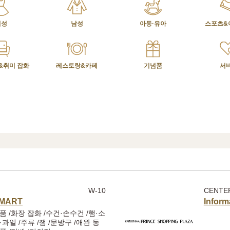
여성
남성
아동·유아
스포츠&
&취미 잡화
레스토랑&카페
기념품
서
W-10
CENTE
 MART
Inform
품 /화장 잡화 /수건·손수건 /햄·소
·과일 /주류 /잼 /문방구 /애완 동