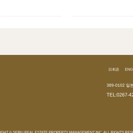
日本語
ENG
389-0102
TEL:
0267-4
GHT © SEIBU REAL ESTATE PROPERTY MANAGEMENT INC. ALL RIGHTS RE