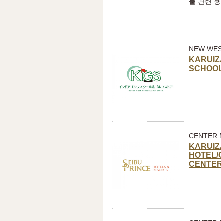
물 관련 용
NEW WE
KARUIZ
SCHOO
CENTER 
KARUIZ
HOTEL/
CENTER