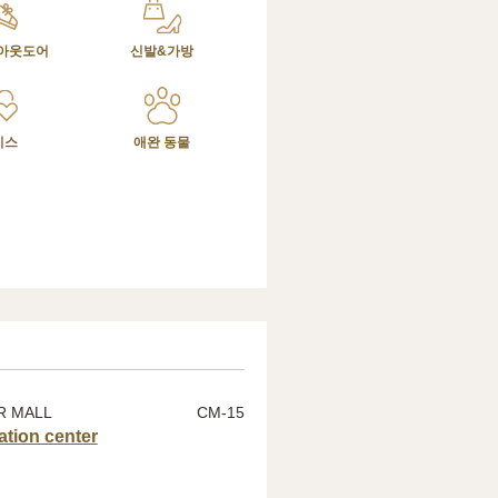
아웃도어
신발&가방
비스
애완 동물
R MALL
CM-15
ation center