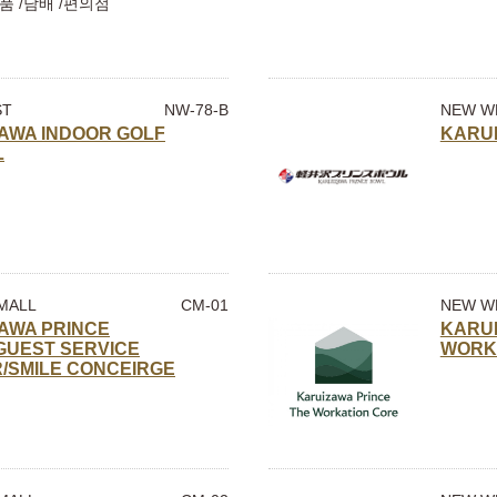
품 /담배 /편의점
ST
NW-78-B
NEW W
AWA INDOOR GOLF
KARU
L
MALL
CM-01
NEW W
AWA PRINCE
KARUI
GUEST SERVICE
WORK
/SMILE CONCEIRGE