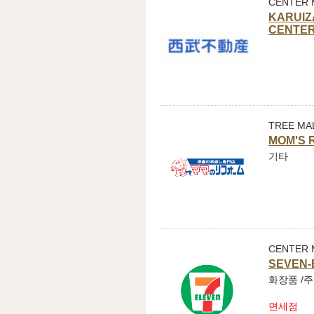
CENTER 
KARUIZ
CENTE
TREE MA
MOM'S 
기타
CENTER 
SEVEN-
화장품 /주
면세점