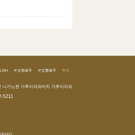
LISH
中文簡体字
中文繁体字
한국
 일본 나가노현 가루이자와마치 가루이자와
2-5211
SERVED.