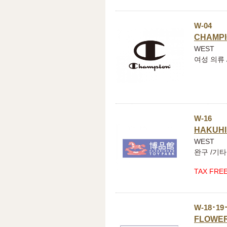
W-04
CHAMP
WEST
여성 의류 
W-16
HAKUHI
WEST
완구 /기타
TAX FRE
W-18･19
FLOWER