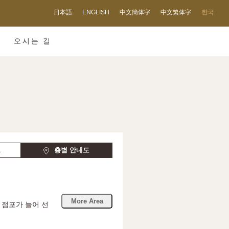
日本語
ENGLISH
中文簡体字
中文繁体字
한국
오시는 길
르
층별 안내도
More Area
 점포가 늘어 선