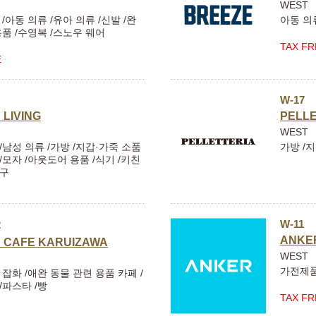
WEST
 /아동 의류 /유아 의류 /신발 /완
아동 의
용품 /수영복 /스노우 웨어
TAX FR
E
W-17
 LIVING
PELLE
WEST
/남성 의류 /가방 /지갑·가죽 소품
가방 /
/모자 /아웃도어 용품 /식기 /키친
방구
W-11
2
ANKE
 CAFE KARUIZAWA
WEST
가전제
 잡화 /애완 동물 관련 용품 카페 /
/파스타 /빵
TAX FR