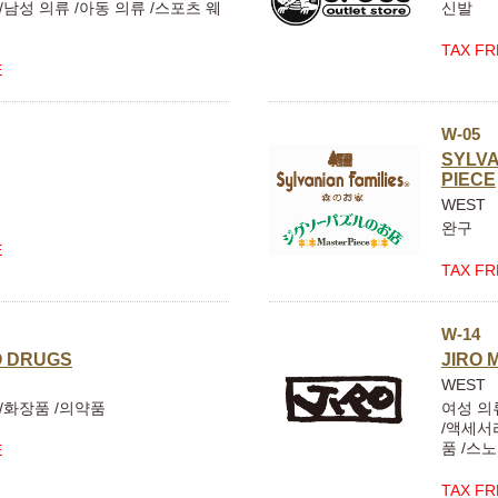
/남성 의류 /아동 의류 /스포츠 웨
신발
TAX FR
E
W-05
SYLVA
PIECE
WEST
완구
E
TAX FR
W-14
O DRUGS
JIRO 
WEST
/화장품 /의약품
여성 의류
/액세서
품 /스
E
TAX FR