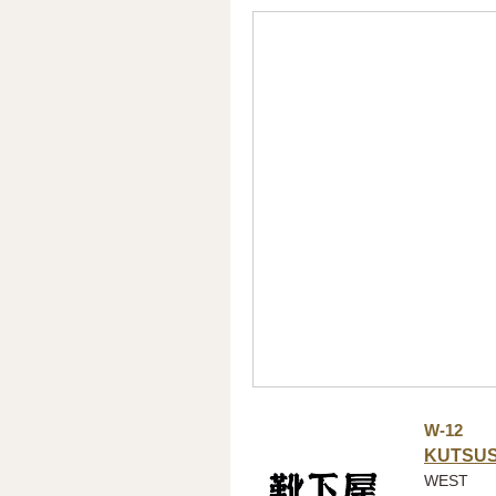
W-12
KUTSUS
WEST