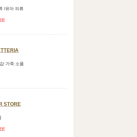
류 /유아 의류
EE
TTERIA
지갑·가죽 소품
R STORE
품
EE