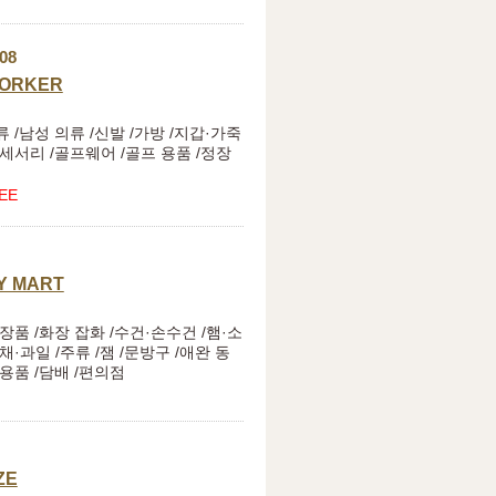
08
ORKER
 /남성 의류 /신발 /가방 /지갑·가죽
액세서리 /골프웨어 /골프 용품 /정장
EE
Y MART
장품 /화장 잡화 /수건·손수건 /햄·소
채·과일 /주류 /잼 /문방구 /애완 동
 용품 /담배 /편의점
ZE