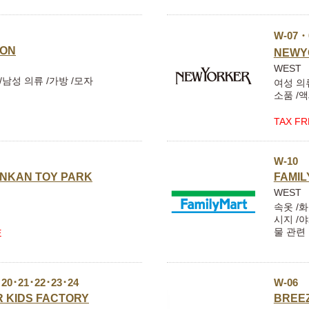
W-07・
ION
NEWY
WEST
/남성 의류 /가방 /모자
여성 의류
소품 /
TAX FR
W-10
NKAN TOY PARK
FAMIL
WEST
속옷 /화
시지 /야
물 관련
E
･20･21･22･23･24
W-06
 KIDS FACTORY
BREE