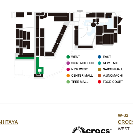
W-03
HITAYA
CROC
WEST