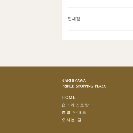
면세점
HOME
숍・레스토랑
층별 안내도
오시는 길