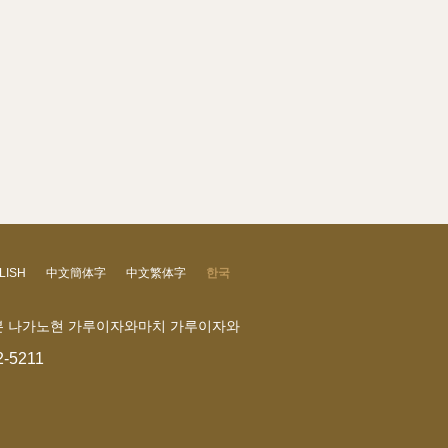
LISH
中文簡体字
中文繁体字
한국
 일본 나가노현 가루이자와마치 가루이자와
2-5211