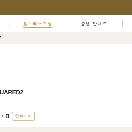
숍・레스토랑
층별 안내도
2
UARED2
0・B
에리어