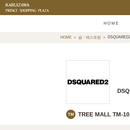
HOME
DSQUARED
HOME
숍・레스토랑
DSQ
TREE MALL TM-1
TM