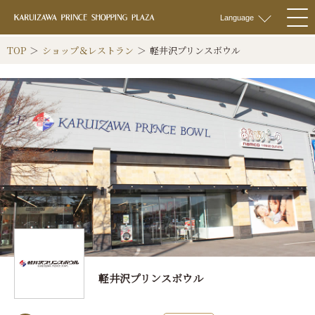
軽井沢 プリンス
Language
togg
navi
TOP
ショップ＆レストラン
軽井沢プリンスボウル
軽井沢プリンスボウル