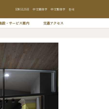
井沢 プリンスショッピングプラザ
ENGLISH
中文簡体字
中文繁体字
한국
施設・サービス案内
交通アクセス