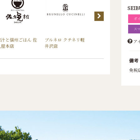
SEIB
ポ
ス
出汁と信州ごはん 佐
ブルネロ クチネリ軽
ザ コスメティックス
ア
久屋本店
井沢店
カンパニー ストア
備考
免税