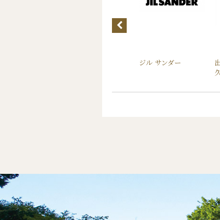
ンヒル カンパニー
トゥモローランド
ジル サンダー
トア