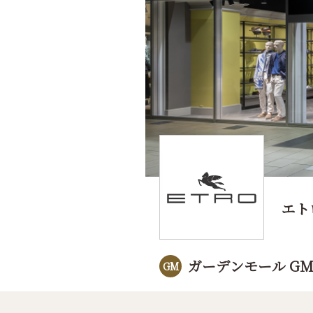
エト
ガーデンモール GM
GM