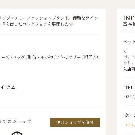
IN
るラグジュアリーファッションブランド。優雅なライン
基本
ー柄を使ったコレクションを展開します。
ペッ
可
ペッ
ーズ /バッグ /財布・革小物 /アクセサリー /帽子 /ス
ャリ
入店
イテム
TEL
0267
ホー
リアのショップ
他のショップを探す
http