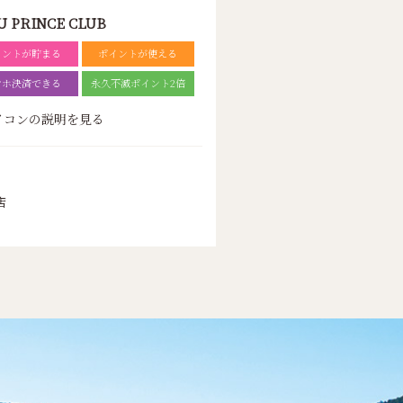
U PRINCE CLUB
イントが貯まる
ポイントが使える
マホ決済できる
永久不滅ポイント2倍
バーバリー
ポロ ラルフ ローレン
バリー
イコンの説明を見る
店