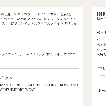
IN
外から選りすぐりのウェアやアクセサリーを展開。ト
基本
テンポラリーな要素をプラス。メンズ・ウィメンズと
まで、上質でエレガントなライフスタイルを演出しま
ペッ
可
ペッ
ャリ
入店
ッズウェア /シューズ /バッグ /財布・革小物 /アク
ツ
TEL
0267
イテム
ition/GALERIE VIE/MACPHEE/TOMORROWLAND
MEN'S/IMPORT WEAR
ホー