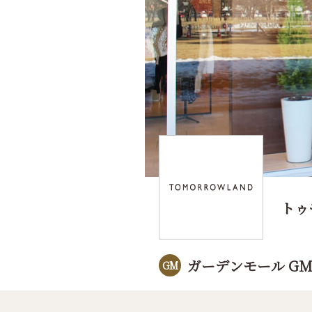
トゥ
ガーデンモール GM
GM