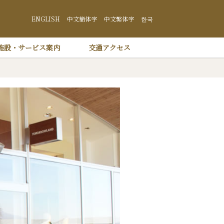
井沢 プリンスショッピングプラザ
ENGLISH
中文簡体字
中文繁体字
한국
施設・サービス案内
交通アクセス