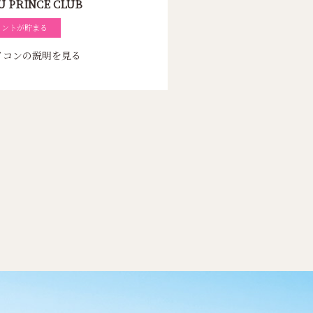
U PRINCE CLUB
イントが貯まる
イコンの説明を見る
メゾン マルジェラ
アルマーニ
ブルネロ クチネリ軽
井沢店