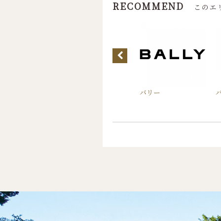
RECOMMEND
このエ
ナイテッドアロー
ダンヒル カンパニー
バリー
 アウトレット
ストア