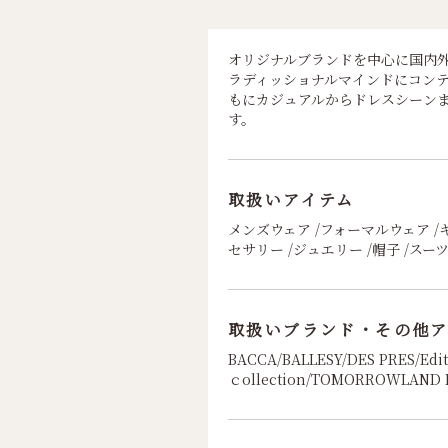
オリジナルブランドを中心に国内
ラディッショナルマインドにコン
もにカジュアルからドレスシーン
す。
取扱いアイテム
メンズウェア /フォーマルウェア /キ
セサリー /ジュエリー /帽子 /スー
取扱いブランド・その他ア
BACCA/BALLESY/DES PRES/Ed
ｃollection/TOMORROWLAND 