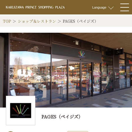
軽井沢 プリンス
Language
togg
navi
TOP
ショップ＆レストラン
PAGES（ペイジズ）
PAGES（ペイジズ）