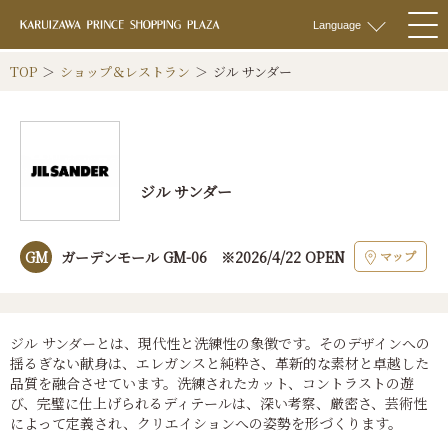
軽井沢 プリンス
Language
togg
navi
TOP
ショップ＆レストラン
ジル サンダー
ジル サンダー
マップ
GM
ガーデンモール GM-06 ※2026/4/22 OPEN
ジル サンダーとは、現代性と洗練性の象徴です。そのデザインへの
揺るぎない献身は、エレガンスと純粋さ、革新的な素材と卓越した
品質を融合させています。洗練されたカット、コントラストの遊
び、完璧に仕上げられるディテールは、深い考察、厳密さ、芸術性
によって定義され、クリエイションへの姿勢を形づくります。