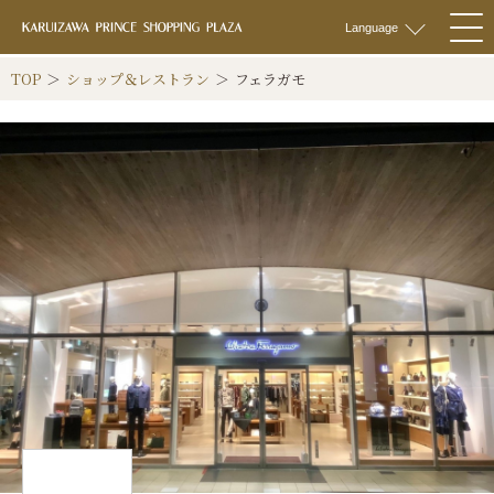
軽井沢 プリンス
Language
togg
navi
TOP
ショップ＆レストラン
フェラガモ