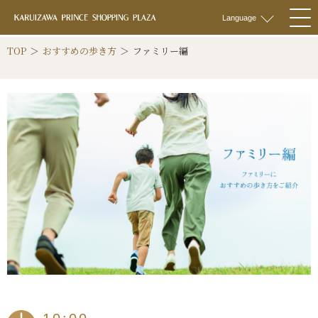
軽井沢 プリンス
Language
togg
navi
TOP
おすすめの歩き方
ファミリー編