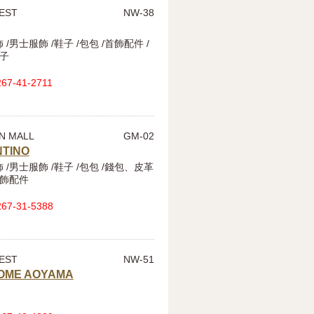
EST
NW-38
/男士服飾 /鞋子 /包包 /首飾配件 /
帽子
267-41-2711
N MALL
GM-02
NTINO
 /男士服飾 /鞋子 /包包 /錢包、皮革
首飾配件
267-31-5388
EST
NW-51
OME AOYAMA