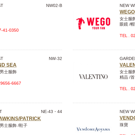
ST
NW02-B
NEW W
WEGO
女士服飾 
眼鏡 /
7-41-0350
TEL . 0
ST
NW-32
GARDE
ND SEA
VALE
/男士服飾
女士服飾
精品 /
80-9656-6667
TEL . 0
T
NE-43・44
NEW W
VEND
AWKINS/PATRICK
珠寶
/男士服飾 /鞋子