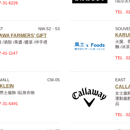
/高尔夫
7-31-6226
TEL . 0
ST
NW-52・53
SOUVE
KARU
AWA FARMERS' GIFT
火腿、香
/酒類 /果醬 /醬菜 /伴手禮
麵 /冰
7-41-1147
TEL . 0
MALL
CM-05
EAST
 KLEIN
CALL
/男士服飾 /貼身衣物
女士服飾 
運動服飾
67-31-5491
品
TEL . 0