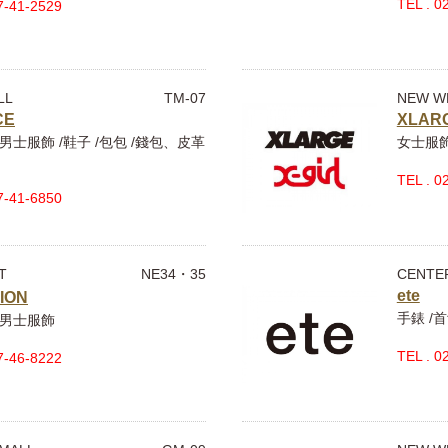
TEL . 0
7-41-2529
LL
TM-07
NEW W
CE
XLARG
男士服飾 /鞋子 /包包 /錢包、皮革
女士服飾
TEL . 0
7-41-6850
T
NE34・35
CENTE
ete
ION
手錶 /
/男士服飾
TEL . 0
7-46-8222