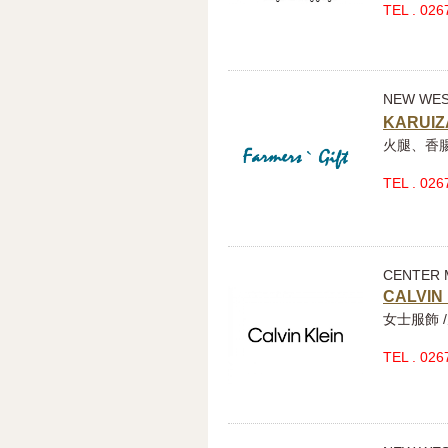
TEL . 026
NEW WE
KARUIZ
火腿、香腸 
TEL . 026
CENTER 
CALVIN
女士服飾 
TEL . 02