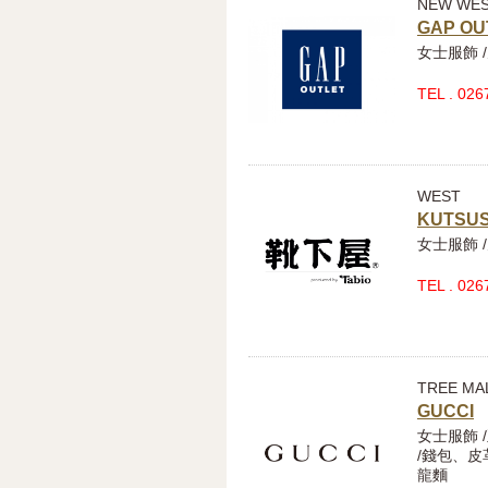
NEW WE
GAP OU
女士服飾 
TEL . 026
WEST
KUTSUS
女士服飾 
TEL . 02
TREE MA
GUCCI
女士服飾 /
/錢包、皮革
龍麵