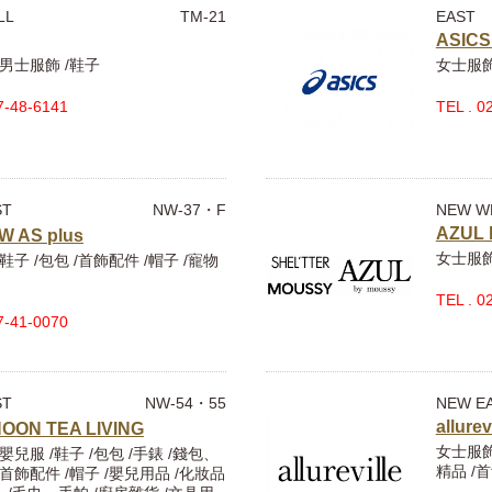
LL
TM-21
EAST
ASICS
/男士服飾 /鞋子
女士服飾
7-48-6141
TEL . 0
ST
NW-37・F
NEW W
AZUL 
W AS plus
女士服飾
鞋子 /包包 /首飾配件 /帽子 /寵物
TEL . 0
7-41-0070
ST
NW-54・55
NEW E
allurev
OON TEA LIVING
女士服飾
嬰兒服 /鞋子 /包包 /手錶 /錢包、
精品 /
首飾配件 /帽子 /嬰兒用品 /化妝品