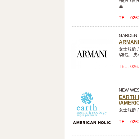
/餐具 /寢
品
TEL . 026
GARDEN 
ARMANI
女士服飾 /
/錢包、皮
TEL . 026
NEW WE
EARTH 
/AMERI
女士服飾 /
TEL . 026