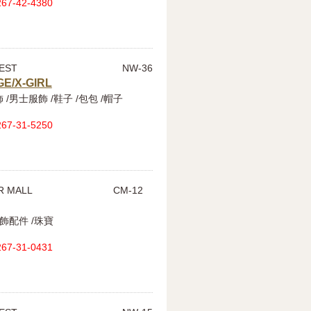
267-42-4380
EST
NW-36
E/X-GIRL
 /男士服飾 /鞋子 /包包 /帽子
267-31-5250
R MALL
CM-12
首飾配件 /珠寶
267-31-0431