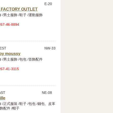
E-20
 FACTORY OUTLET
 /男士服飾 /鞋子 /運動服飾
267-46-8894
EST
NW-33
by moussy
 /男士服飾 /包包 /首飾配件
267-41-3115
AST
NE-08
ille
 /正式服裝 /鞋子 /包包 /錢包、皮革
首飾配件 /帽子