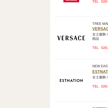
TEL . 026
TREE MA
VERSA
女士服飾 /
精品
TEL . 026
NEW EAS
ESTNAT
女士服飾 
TEL . 026