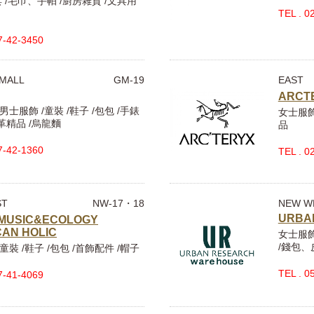
具 /毛巾、手帕 /廚房雜貨 /文具用
TEL . 0
7-42-3450
MALL
GM-19
EAST
ARCT
男士服飾 /童裝 /鞋子 /包包 /手錶
女士服飾
革精品 /烏龍麵
品
7-42-1360
TEL . 0
ST
NW-17・18
NEW W
URBA
MUSIC&ECOLOGY
CAN HOLIC
女士服飾 
/錢包、
童裝 /鞋子 /包包 /首飾配件 /帽子
TEL . 0
7-41-4069